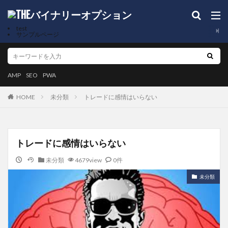
test
サンプルページ
AMP
SEO
PWA
未分類
トレードに感情はいらない
HOME
トレードに感情はいらない
未分類
4679view
0件
未分類