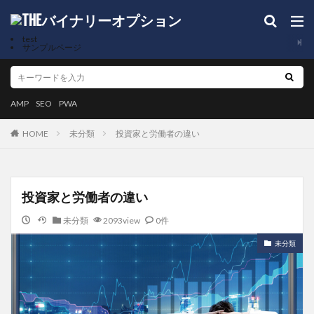
test
サンプルページ
AMP
SEO
PWA
未分類
投資家と労働者の違い
HOME
投資家と労働者の違い
未分類
2093view
0件
未分類