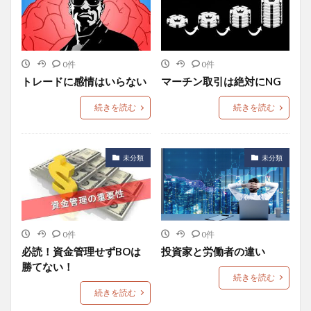
0件
0件
トレードに感情はいらない
マーチン取引は絶対にNG
続きを読む
続きを読む
未分類
未分類
0件
0件
必読！資金管理せずBOは
投資家と労働者の違い
勝てない！
続きを読む
続きを読む